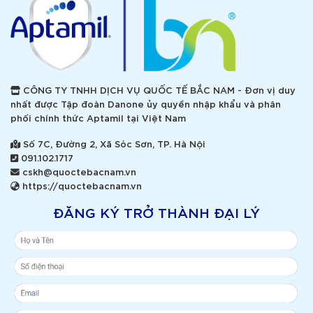
CÔNG TY TNHH DỊCH VỤ QUỐC TẾ BẮC NAM - Đơn vị duy
nhất được Tập đoàn Danone ủy quyền nhập khẩu và phân
phối chính thức Aptamil tại Việt Nam
Số 7C, Đường 2, Xã Sóc Sơn, TP. Hà Nội
091.102.1717
cskh@quoctebacnam.vn
https://quoctebacnam.vn
ĐĂNG KÝ TRỞ THÀNH ĐẠI LÝ