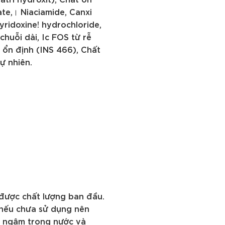
ate,। Niaciamide, Canxi
yridoxine! hydrochloride,
chuỗi dài, Ic FOS từ rễ
 ổn định (INS 466), Chất
ự nhiên.
 được chất lượng ban đầu.
 nếu chưa sử dụng nên
g ngâm trong nước và