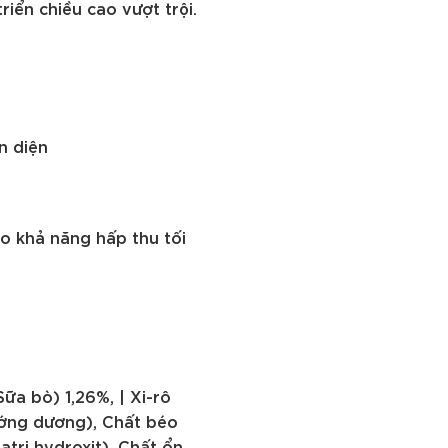
iển chiều cao vượt trội.
n diện
o khả năng hấp thu tối
ữa bò) 1,26%, | Xi-rô
ướng dương), Chất béo
atri hydroxit), Chất ổn