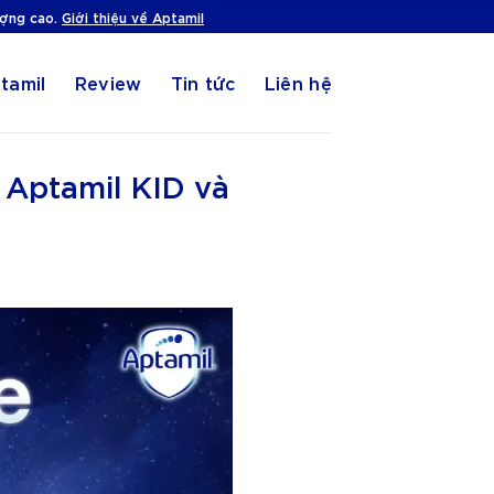
ượng cao.
Giới thiệu về Aptamil
tamil
Review
Tin tức
Liên hệ
 Aptamil KID và