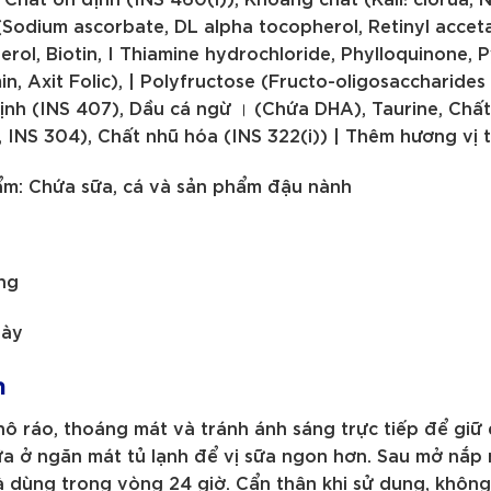
 I(Sodium ascorbate, DL alpha tocopherol, Retinyl accet
erol, Biotin, I Thiamine hydrochloride, Phylloquinone, P
, Axit Folic), | Polyfructose (Fructo-oligosaccharides 
ịnh (INS 407), Dầu cá ngừ । (Chứa DHA), Taurine, Chất
INS 304), Chất nhũ hóa (INS 322(i)) | Thêm hương vị t
ẩm: Chứa sữa, cá và sản phẩm đậu nành
ụng
gày
n
ô ráo, thoáng mát và tránh ánh sáng trực tiếp để giữ
a ở ngăn mát tủ lạnh để vị sữa ngon hơn. Sau mở nắp
à dùng trong vòng 24 giờ. Cẩn thận khi sử dụng, khôn