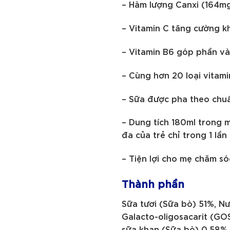
– Hàm lượng Canxi (164mg)
– Vitamin C tăng cường kh
– Vitamin B6 góp phần và
– Cùng hơn 20 loại vitami
– Sữa được pha theo chuẩ
– Dung tích 180ml trong 
đa của trẻ chỉ trong 1 lần
– Tiện lợi cho mẹ chăm sóc 
Thành phần
Sữa tươi (Sữa bò) 51%, Nư
Galacto-oligosacarit (GO
sữa khan (Sữa bò) 0,58%, 