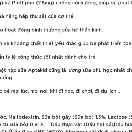
 và Phốt pho (118mg) chống còi xương, giúp bé phát tr
ả năng hấp thu sắt của cơ thể.
o hoạt động bình thường của hệ thần kinh.
n và khoáng chất thiết yếu khác giúp bé phát triển toà
n tỷ lệ công thức tốt nhất dành cho trẻ
một hộp sữa Aptakid cũng là lượng sữa phù hợp nhất ch
 uống.
bé mọi lúc, mọi nơi, khi đi học, đi chơi, đi du lịch…
ớc, Maltodextrin, Sữa bột gầy (Sữa bò) 1,5%, Lactose (S
S từ sữa bò) 0,81%, । Dầu thực vật (Dầu hạt cải,Dầu h
Chất ổn định (INS 460(i)), Khoáng chất (Kali! clorua, N