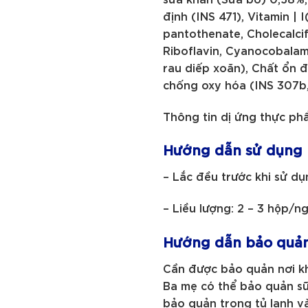
định (INS 471), Vitamin |
pantothenate, Cholecalcif
Riboflavin, Cyanocobalamin
rau diếp xoăn), Chất ổn đ
chống oxy hóa (INS 307b, 
Thông tin dị ứng thực ph
Hướng dẫn sử dụng
– Lắc đều trước khi sử d
– Liều lượng: 2 – 3 hộp/n
Hướng dẫn bảo quả
Cần được bảo quản nơi kh
Ba mẹ có thể bảo quản sữ
bảo quản trong tủ lạnh v