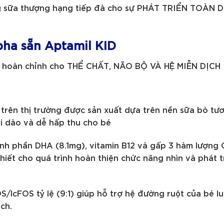
 sữa thượng hạng tiếp đà cho sự PHÁT TRIỂN TOÀN D
pha sẵn Aptamil KID
g hoàn chỉnh cho THỂ CHẤT, NÃO BỘ VÀ HỆ MIỄN DỊCH
rên thị trường được sản xuất dựa trên nền sữa bò tươ
i dào và dễ hấp thu cho bé
ành phần DHA (8.1mg), vitamin B12 và gấp 3 hàm lượng 
hiết cho quá trình hoàn thiện chức năng nhìn và phát tr
S/lcFOS tỷ lệ (9:1) giúp hỗ trợ hệ đường ruột của bé l
ch.