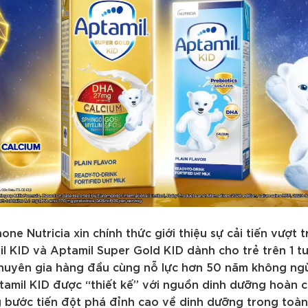
e Nutricia xin chính thức giới thiệu sự cải tiến vượt t
l KID và Aptamil Super Gold KID dành cho trẻ trên 1 t
chuyên gia hàng đầu cùng nỗ lực hơn 50 năm không ng
ptamil KID được “thiết kế” với nguồn dinh dưỡng hoàn 
 bước tiến đột phá đỉnh cao về dinh dưỡng trong toàn