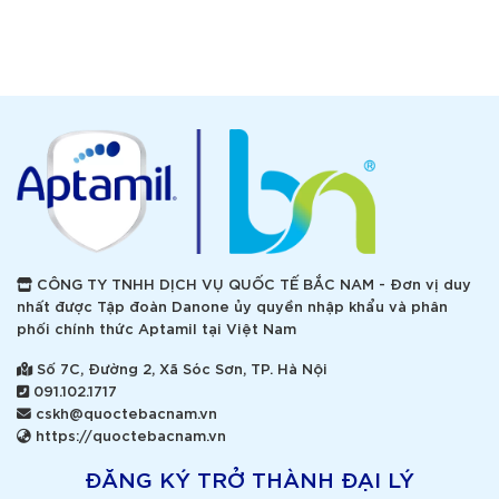
CÔNG TY TNHH DỊCH VỤ QUỐC TẾ BẮC NAM - Đơn vị duy
nhất được Tập đoàn Danone ủy quyền nhập khẩu và phân
phối chính thức Aptamil tại Việt Nam
Số 7C, Đường 2, Xã Sóc Sơn, TP. Hà Nội
091.102.1717
cskh@quoctebacnam.vn
https://quoctebacnam.vn
ĐĂNG KÝ TRỞ THÀNH ĐẠI LÝ