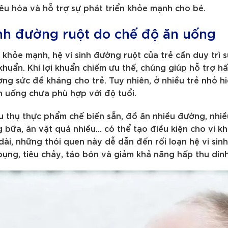
êu hóa và hỗ trợ sự phát triển khỏe mạnh cho bé.
sinh đường ruột do chế độ ăn uống
 khỏe mạnh, hệ vi sinh đường ruột của trẻ cần duy trì
khuẩn. Khi lợi khuẩn chiếm ưu thế, chúng giúp hỗ trợ h
ờng sức đề kháng cho trẻ. Tuy nhiên, ở nhiều trẻ nhỏ h
n uống chưa phù hợp với độ tuổi.
u thụ thực phẩm chế biến sẵn, đồ ăn nhiều đường, nhiều
bữa, ăn vặt quá nhiều… có thể tạo điều kiện cho vi kh
dài, những thói quen này dễ dẫn đến rối loạn hệ vi sinh
ụng, tiêu chảy, táo bón và giảm khả năng hấp thu din