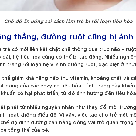
Chế độ ăn uống sai cách làm trẻ bị rối loạn tiêu hóa
 căng thẳng, đường ruột cũng bị ản
rẻ có mối liên kết chặt chẽ thông qua trục não – ruột. 
 dài, hệ tiêu hóa cũng có thể bị tác động. Nhiều nghiên
ình trạng rối loạn hệ vi sinh đường ruột, đặc biệt ở nh
 có thể giảm khả năng hấp thu vitamin, khoáng chất và c
ạt động của các enzyme tiêu hóa. Tình trạng này khiến
i khuẩn có hại phát triển, từ đó ảnh hưởng đến tiêu hó
uất phát từ nhiều nguyên nhân như thay đổi môi trường
inh hoạt không điều độ. Vì vậy, việc tạo cho trẻ một mô
à chế độ dinh dưỡng cân bằng đóng vai trò quan trọng 
hỏe tổng thể của bé.