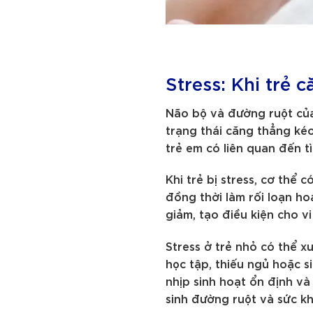
Stress: Khi trẻ
Não bộ và đường ruột của t
trạng thái căng thẳng kéo
trẻ em có liên quan đến t
Khi trẻ bị stress, cơ thể
đồng thời làm rối loạn ho
giảm, tạo điều kiện cho v
Stress ở trẻ nhỏ có thể x
học tập, thiếu ngủ hoặc s
nhịp sinh hoạt ổn định v
sinh đường ruột và sức k