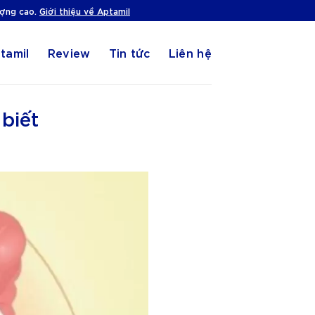
ượng cao.
Giới thiệu về Aptamil
tamil
Review
Tin tức
Liên hệ
 biết