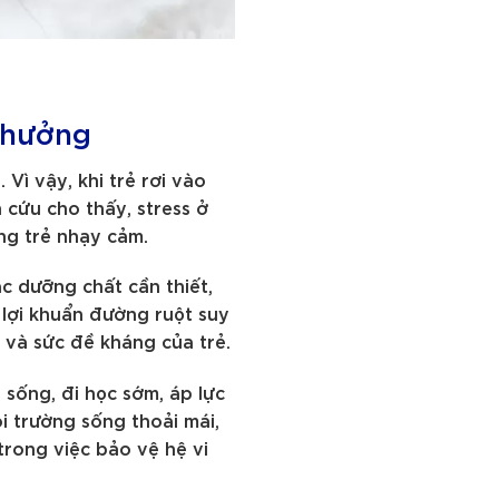
h hưởng
Vì vậy, khi trẻ rơi vào
 cứu cho thấy, stress ở
ững trẻ nhạy cảm.
ác dưỡng chất cần thiết,
 lợi khuẩn đường ruột suy
a và sức đề kháng của trẻ.
 sống, đi học sớm, áp lực
i trường sống thoải mái,
trong việc bảo vệ hệ vi