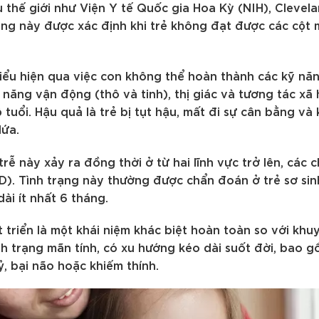
 thế giới như Viện Y tế Quốc gia Hoa Kỳ (NIH), Clevela
ạng này được xác định khi trẻ không đạt được các cột 
biểu hiện qua việc con không thể hoàn thành các kỹ nă
 năng vận động (thô và tinh), thị giác và tương tác xã
tuổi. Hậu quả là trẻ bị tụt hậu, mất đi sự cân bằng và
lứa.
rễ này xảy ra đồng thời ở từ hai lĩnh vực trở lên, các 
). Tình trạng này thường được chẩn đoán ở trẻ sơ sinh
dài ít nhất 6 tháng.
 triển là một khái niệm khác biệt hoàn toàn so với khuy
ình trạng mãn tính, có xu hướng kéo dài suốt đời, bao
ỷ, bại não hoặc khiếm thính.