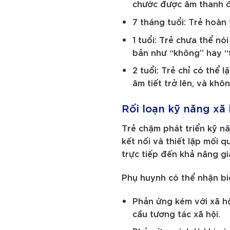
chước được âm thanh đ
7 tháng tuổi: Trẻ hoà
1 tuổi: Trẻ chưa thể n
bản như “không” hay “t
2 tuổi: Trẻ chỉ có thể l
âm tiết trở lên, và khô
Rối loạn kỹ năng xã
Trẻ chậm phát triển kỹ nă
kết nối và thiết lập mối 
trực tiếp đến khả năng gi
Phụ huynh có thể nhận bi
Phản ứng kém với xã hộ
cầu tương tác xã hội.