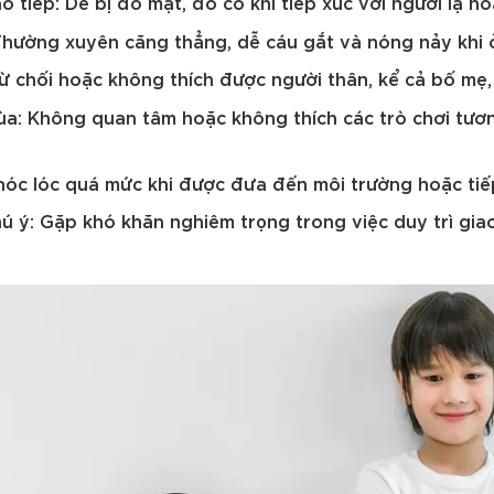
o tiếp: Dễ bị đỏ mặt, đỏ cổ khi tiếp xúc với người lạ ho
hường xuyên căng thẳng, dễ cáu gắt và nóng nảy khi 
 Từ chối hoặc không thích được người thân, kể cả bố mẹ
ùa: Không quan tâm hoặc không thích các trò chơi tươn
hóc lóc quá mức khi được đưa đến môi trường hoặc tiếp
hú ý: Gặp khó khăn nghiêm trọng trong việc duy trì gia