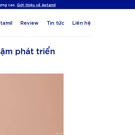
ượng cao.
Giới thiệu về Aptamil
tamil
Review
Tin tức
Liên hệ
hậm phát triển