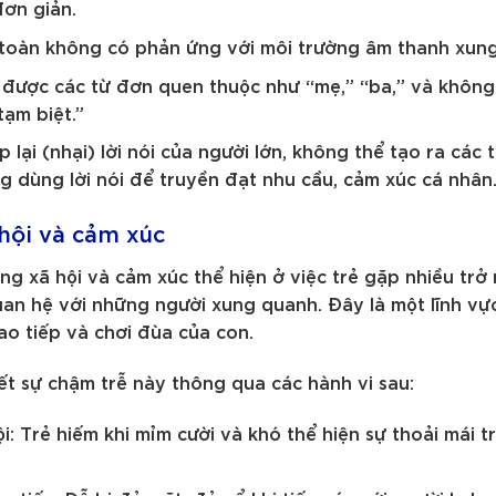
ơn giản.
n toàn không có phản ứng với môi trường âm thanh xun
ói được các từ đơn quen thuộc như “mẹ,” “ba,” và không
ạm biệt.”
ặp lại (nhại) lời nói của người lớn, không thể tạo ra các
ng dùng lời nói để truyền đạt nhu cầu, cảm xúc cá nhân
 hội và cảm xúc
ng xã hội và cảm xúc thể hiện ở việc trẻ gặp nhiều trở 
quan hệ với những người xung quanh. Đây là một lĩnh v
ao tiếp và chơi đùa của con.
ết sự chậm trễ này thông qua các hành vi sau:
i: Trẻ hiếm khi mỉm cười và khó thể hiện sự thoải mái 