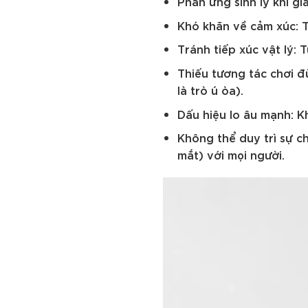
Phản ứng sinh lý khi gia
Khó khăn về cảm xúc: T
Tránh tiếp xúc vật lý:
Thiếu tương tác chơi đ
là trò ú òa).
Dấu hiệu lo âu mạnh: K
Không thể duy trì sự c
mắt) với mọi người.