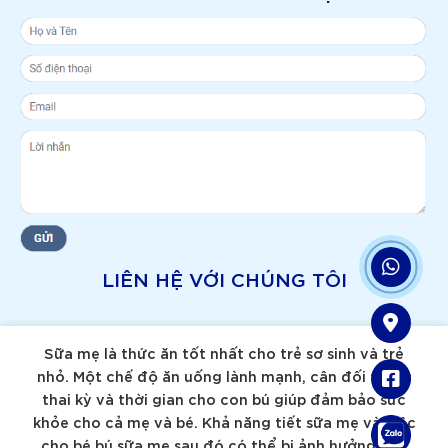
LIÊN HỆ VỚI CHÚNG TÔI
Sữa mẹ là thức ăn tốt nhất cho trẻ sơ sinh và trẻ
nhỏ. Một chế độ ăn uống lành mạnh, cân đối trong
thai kỳ và thời gian cho con bú giúp đảm bảo sức
khỏe cho cả mẹ và bé. Khả năng tiết sữa mẹ và việc
cho bé bú sữa mẹ sau đó có thể bị ảnh hưởng nếu