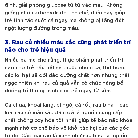
định, giải phóng glucose từ từ vào máu. Không
giống như carbohydrate tinh chế, điều này giúp
trẻ tỉnh táo suốt cả ngày mà không bị tăng đột
ngột lượng đường trong máu.
3. Rau củ nhiều màu sắc cũng phát triển trí
não cho trẻ hiệu quả
Nhiều ba mẹ cho rằng, thực phẩm phát triển trí
não cho trẻ hầu hết sẽ thuộc nhóm cá, thịt hoặc
các loi hạt sẽ dồi dào dưỡng chất hơn nhưng thật
ngạc nhiên khi rau củ quả vẫn có chức năng bồi
dưỡng trí thông minh cho trẻ ngay từ sớm.
Cà chua, khoai lang, bí ngô, cà rốt, rau bina – các
loại rau có màu sắc đậm đà là nguồn cung cấp
chất chống oxy hóa tốt nhất giúp tế bào não khỏe
mạnh nhờ cơ chế bảo vệ khỏi tác hại của các gốc
tự do. Các loại rau lá xanh như rau bina là nguồn