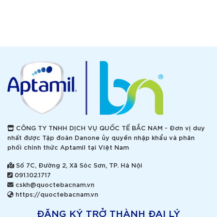
CÔNG TY TNHH DỊCH VỤ QUỐC TẾ BẮC NAM - Đơn vị duy
nhất được Tập đoàn Danone ủy quyền nhập khẩu và phân
phối chính thức Aptamil tại Việt Nam
Số 7C, Đường 2, Xã Sóc Sơn, TP. Hà Nội
091.102.1717
cskh@quoctebacnam.vn
https://quoctebacnam.vn
ĐĂNG KÝ TRỞ THÀNH ĐẠI LÝ