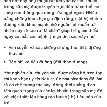
non nớt này phụ thuộc rất lớn vào các lợi khuẩn
trong sữa mẹ được truyền trực tiếp từ cơ thể mẹ
sang con thông qua dòng sữa ngọt ngào. Nhiều
bằng chứng khoa học giả định rằng, một hệ vi sinh
đường ruột khỏe mạnh nhờ nguồn lợi khuẩn tự
nhiên này sẽ tạo ra “lá chắn” giúp trẻ giảm thiểu
nguy cơ mắc các bệnh lý mạn tính sau này như:
Hen suyễn và các chứng dị ứng thời tiết, dị ứng
thức ăn.
Béo phì và tiểu đường (đái tháo đường).
Một nghiên cứu chuyên sâu được công bố trên tạp
chí khoa học uy tín Nature Communications đã làm
rõ cơ chế tương tác này, đồng thời khẳng định
tầm quan trọng của các lợi khuẩn trong sữa mẹ đối
với việc thiết lập hàng rào bảo vệ hệ tiêu hóa của
trẻ.