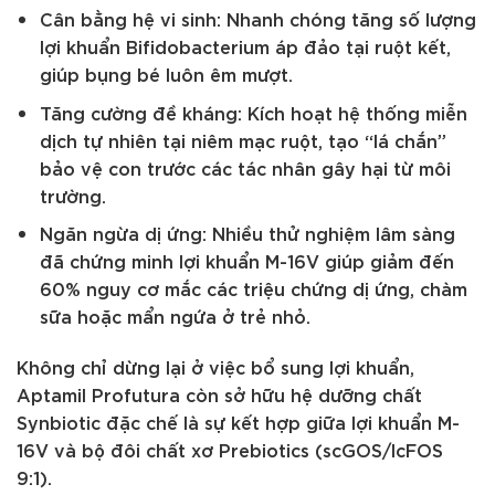
Cân bằng hệ vi sinh: Nhanh chóng tăng số lượng
lợi khuẩn Bifidobacterium áp đảo tại ruột kết,
giúp bụng bé luôn êm mượt.
Tăng cường đề kháng: Kích hoạt hệ thống miễn
dịch tự nhiên tại niêm mạc ruột, tạo “lá chắn”
bảo vệ con trước các tác nhân gây hại từ môi
trường.
Ngăn ngừa dị ứng: Nhiều thử nghiệm lâm sàng
đã chứng minh lợi khuẩn M-16V giúp giảm đến
60% nguy cơ mắc các triệu chứng dị ứng, chàm
sữa hoặc mẩn ngứa ở trẻ nhỏ.
Không chỉ dừng lại ở việc bổ sung lợi khuẩn,
Aptamil Profutura còn sở hữu hệ dưỡng chất
Synbiotic đặc chế là sự kết hợp giữa lợi khuẩn M-
16V và bộ đôi chất xơ Prebiotics (scGOS/lcFOS
9:1).