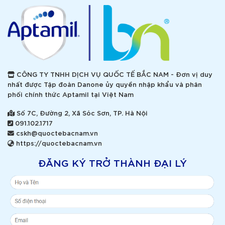
CÔNG TY TNHH DỊCH VỤ QUỐC TẾ BẮC NAM - Đơn vị duy
nhất được Tập đoàn Danone ủy quyền nhập khẩu và phân
phối chính thức Aptamil tại Việt Nam
Số 7C, Đường 2, Xã Sóc Sơn, TP. Hà Nội
091.102.1717
cskh@quoctebacnam.vn
https://quoctebacnam.vn
ĐĂNG KÝ TRỞ THÀNH ĐẠI LÝ