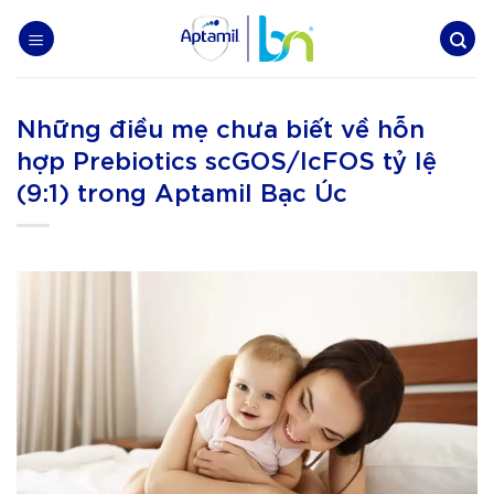
Skip
to
content
Những điều mẹ chưa biết về hỗn
hợp Prebiotics scGOS/lcFOS tỷ lệ
(9:1) trong Aptamil Bạc Úc