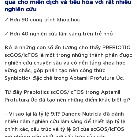
quả cho miễn dịch và tiêu hóa với rất nhiều
nghiên cứu
✓ Hơn 90 công trình khoa học
✓ Hơn 40 nghiên cứu lâm sàng trên trẻ nhỏ
Đó là những con số ấn tượng cho thấy PREBIOTIC
scGOS/lcFOS là một trong những thành phần được
nghiên cứu chuyên sâu và có nền tảng khoa học
vững chắc, góp phần tạo nên công thức
Synbiotic+ đặc chế trong Aptamil Profutura Úc.
Từ đây Prebiotics scGOS/lcFOS trong Aptamil
Profutura Úc đã tạo nên những điểm khác biệt gì?
– Vì sao lại là tỷ lệ 9:1? Danone Nutricia đã dành
nhiều năm nghiên cứu lâm sàng để thiết lập tỷ lệ
chính xác, cấu trúc và tỷ lệ 9:1 của scGOS/lcFOS
mô phỏng gần nhất với cấu trúc của các