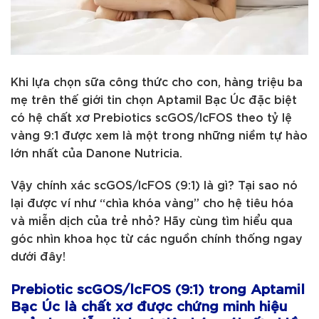
Khi lựa chọn sữa công thức cho con, hàng triệu ba
mẹ trên thế giới tin chọn Aptamil Bạc Úc đặc biệt
có hệ chất xơ Prebiotics scGOS/lcFOS theo tỷ lệ
vàng 9:1 được xem là một trong những niềm tự hào
lớn nhất của Danone Nutricia.
Vậy chính xác scGOS/lcFOS (9:1) là gì? Tại sao nó
lại được ví như “chìa khóa vàng” cho hệ tiêu hóa
và miễn dịch của trẻ nhỏ? Hãy cùng tìm hiểu qua
góc nhìn khoa học từ các nguồn chính thống ngay
dưới đây!
Prebiotic scGOS/lcFOS (9:1) trong Aptamil
Bạc Úc là chất xơ được chứng minh hiệu