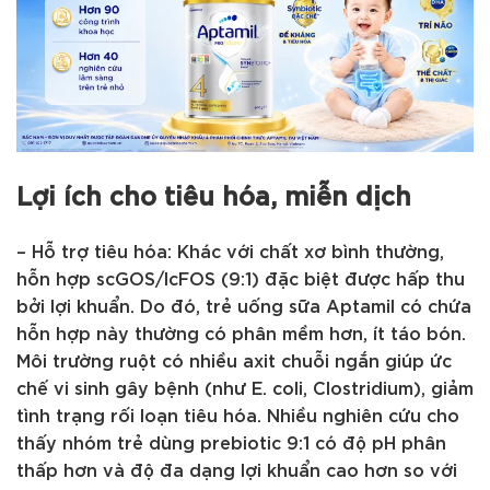
Lợi ích cho tiêu hóa, miễn dịch
– Hỗ trợ tiêu hóa: Khác với chất xơ bình thường,
hỗn hợp scGOS/lcFOS (9:1) đặc biệt được hấp thu
bởi lợi khuẩn. Do đó, trẻ uống sữa Aptamil có chứa
hỗn hợp này thường có phân mềm hơn, ít táo bón.
Môi trường ruột có nhiều axit chuỗi ngắn giúp ức
chế vi sinh gây bệnh (như E. coli, Clostridium), giảm
tình trạng rối loạn tiêu hóa. Nhiều nghiên cứu cho
thấy nhóm trẻ dùng prebiotic 9:1 có độ pH phân
thấp hơn và độ đa dạng lợi khuẩn cao hơn so với