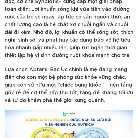
độc, cơ chế Synbiotic+ cung cấp một giải pháp
toàn diện: Lợi khuẩn sống khi vừa tiến vào đường
ruột của bé sẽ ngay lập tức có sẵn nguồn thức ăn
chất lượng cao là hệ chất xơ chuỗi ngắn và chuỗi
dài đi kèm. Nhờ đó, lợi khuẩn có thể sống sót, thích
nghi, sinh sôi và phát huy tác dụng bảo vệ hệ tiêu
hóa nhanh gấp nhiều lần, giúp rút ngắn thời gian
thiết lập hệ vi sinh đường ruột khỏe mạnh cho trẻ.
Lựa chọn Aptamil Bạc Úc chính là mẹ đang mang
đến cho con một bệ phóng sức khỏe vững chắc,
giúp con sở hữu một “chiếc bụng khỏe” – nền tảng
gốc rễ để cơ thể hấp thu tốt, tăng đề kháng tối ưu
và tự do khám phá thế giới xung quanh.