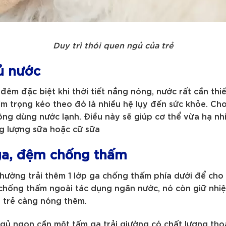
Duy trì thói quen ngủ của trẻ
đủ nước
êm đặc biệt khi thời tiết nắng nóng, nước rất cần thiế
ầm trọng kéo theo đó là nhiều hệ lụy đến sức khỏe. Ch
ng dùng nước lạnh. Điều này sẽ giúp cơ thể vừa hạ nh
ng lượng sữa hoặc cữ sữa
ga, đệm chống thấm
thường trải thêm 1 lớp ga chống thấm phía dưới để cho
chống thấm ngoài tác dụng ngăn nước, nó còn giữ nhiệt,
 trẻ càng nóng thêm.
gủ ngon cần một tấm ga trải giường có chất lượng tho