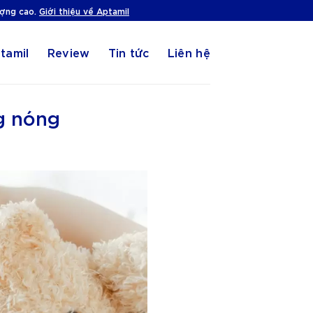
ượng cao.
Giới thiệu về Aptamil
tamil
Review
Tin tức
Liên hệ
ng nóng