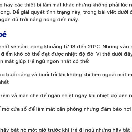
 hay các thiết bị làm mát khác nhưng không phải lúc n
rong. Để giải quyết tình trạng này, trong bài viết dướ
ngon dù trời nắng nóng đến mấy.
bé
nhất sẽ nằm trong khoảng từ 18 đến 20°C. Nhưng vào m
điểm khó có thể đạt được nhiệt độ đó. Vì thế dưới đây
n mát giúp trẻ ngủ ngon nhất có thể:
 buổi sáng và buổi tối khi không khí bên ngoài mát mẻ
nhất
 rèm và màn che để ngăn nhiệt ngay khi nhiệt độ bên n
 mở cửa sổ để làm mát căn phòng nhưng đảm bảo nơi t
hãy bật nó một giờ trước khi trẻ đi ngủ nhưng hãy tắ