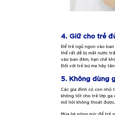
4. Giữ cho trẻ 
Để trẻ ngủ ngon vào ban đ
thể rất dễ bị mất nước tr
vào ban đêm, hạn chế khô
Đối với trẻ bú mẹ hãy tă
5. Không dùng 
Các gia đình có con nhỏ 
không tốt cho trẻ lớp ga 
mồ hôi không thoát được,
Mùa hè nóng nực để trẻ n